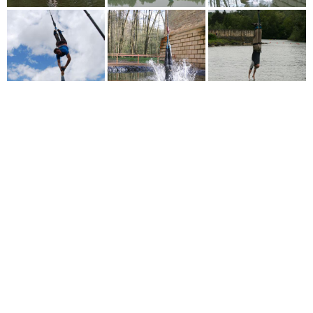
Mentions
Copyright Adrénaline Elastic - Tous droits réservés -
légale
- Saut élastique touché d'eau
- Crédits photos :
Pixabay.com / Libre de droits Non - Site réalisé par Adrénaline Elastic .